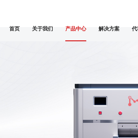
首页
关于我们
产品中心
解决方案
代