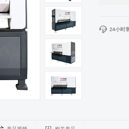
料利用率,
24小时