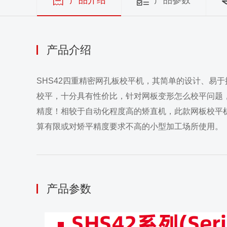
产品介绍
产品参数
产品介绍
SHS42四重精密网孔板校平机，其简单的设计、易
校平，十分具有性价比，针对网板变形怎么校平问题，
精度！相较于自动化程度高的矫直机，此款网板校平
算有限或对矫平精度要求不高的小型加工场所使用。
产品参数