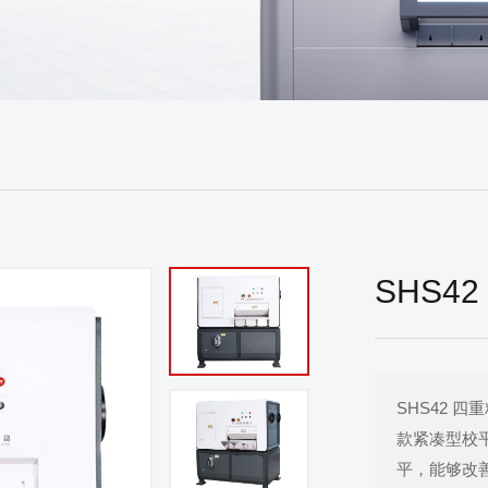
SHS4
SHS42 
款紧凑型校平
平，能够改