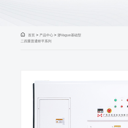

>
>
首页
产品中心
渺Vague基础型
二四重普通矫平系列