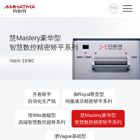
EN
慧Mastery豪华型
智慧数控精密矫平系列
玛哈特【官网】
开卷矫平
御Royal尊贵型
自动化生产线
伺服液压精密矫平系列
悟Wits旗舰型
慧Mastery豪华型
高端智慧数控超矫系列
智慧数控精密矫平系列
渺Vague基础型