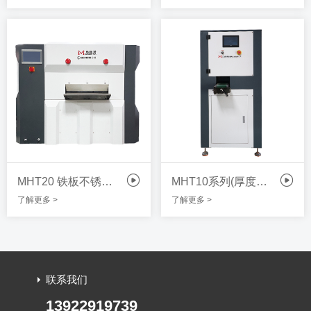


MHT20 铁板不锈钢小型精密矫平机
MHT10系列(厚度：0.03-0.6mm） 零配件数控精密矫平机
了解更多 >
了解更多 >
联系我们
13922919739