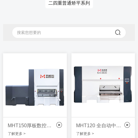
二四重普通矫平系列



MHT150厚板数控精密矫平机
MHT120 全自动中厚板数控精密校平机
了解更多 >
了解更多 >