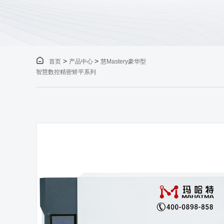

>
>
首页
产品中心
慧Mastery豪华型
智慧数控精密矫平系列