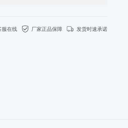
低50%，可根据客户需求定制生产，满足不同行业、不
工需求，同时支持搭配其他设备协同工作。
客服在线
厂家正品保障
发货时速承诺