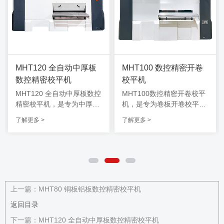
HT120 全自动中厚板
MHT100 数控精密开卷
MHT
控精密校平机
校平机
矫平
HT120 全自动中厚板数控
MHT100数控精密开卷校平
MHT
密校平机，是专为中厚板
机，是专为卷板开卷校平设
机，
细校平设计的一款智慧数
计的一款智慧数控矫平机，
计的
解更多 >
了解更多 >
了解更多
矫平机，该机型可兼顾4.
该机型可兼顾3.0-12.0厚度
该机型
-16.0厚度范围内金属材料
范围内金属材料校平，智能
范围
平，智能数控调节，自动
数控调节，自动化运作，已
数控
运作，已操作，上手快，
操作，上手快，采用精密电
操作
用精密电机驱动，能耗降
机驱动，能耗降低50%，可
机驱动
50%，可根据客户需求定
根据客户需求定制生产，满
根据
生产，满足不同行业、不
足不同行业、不同规格的加
足不
上一篇：
MHT80 铜板铝板数控精密校平机
规格的加工需求，同时支
工需求，同时支持搭配其他
工需
返回目录
搭配其他设备协同工作。
设备协同工作。
设备
下一篇：
MHT120 全自动中厚板数控精密校平机