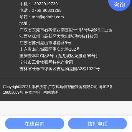
手机：13922919739
电话：0769-86301265
邮箱：mht@gdmht.com
地址：
广东省东莞市石碣镇西南嘉应一街3号玛哈特工业园
江西省抚州市高新区大觉山路玛哈特科技园
江苏省苏州昆山市塔娄路9号
山东青岛市城阳区重庆北路152号
重庆壹本科C区8号（九龙坡区龙渡路99号）
宁波市工业物联网特色产业园
吉林省长春市绿园区吉运物流园A2栋1022号
Copyright©2021 版权所有 广东玛哈特智能装备有限公司
粤ICP备
19003069号
免责声明
网站地图
在线咨询
拨打电话
138-


产品中心
电话咨询
复制微信号添加好友
2575-