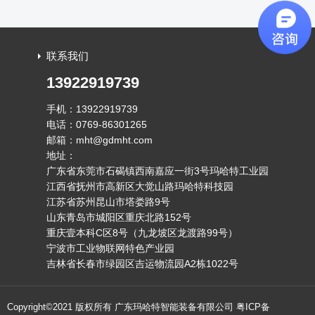
间隙，帮你搞清什么样的分条速度...
联系我们
13922919739
手机：13922919739
电话：0769-86301265
邮箱：mht@gdmht.com
地址：
广东省东莞市石碣镇西南嘉应一街3号玛哈特工业园
江西省抚州市高新区大觉山路玛哈特科技园
江苏省苏州昆山市塔娄路9号
山东青岛市城阳区重庆北路152号
重庆壹本科C区8号（九龙坡区龙渡路99号）
宁波市工业物联网特色产业园
吉林省长春市绿园区吉运物流园A2栋1022号
Copyright©2021 版权所有 广东玛哈特智能装备有限公司
粤ICP备