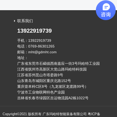
间隙，帮你搞清什么样的分条速度...
联系我们
13922919739
手机：13922919739
电话：0769-86301265
邮箱：mht@gdmht.com
地址：
广东省东莞市石碣镇西南嘉应一街3号玛哈特工业园
江西省抚州市高新区大觉山路玛哈特科技园
江苏省苏州昆山市塔娄路9号
山东青岛市城阳区重庆北路152号
重庆壹本科C区8号（九龙坡区龙渡路99号）
宁波市工业物联网特色产业园
吉林省长春市绿园区吉运物流园A2栋1022号
Copyright©2021 版权所有 广东玛哈特智能装备有限公司
粤ICP备