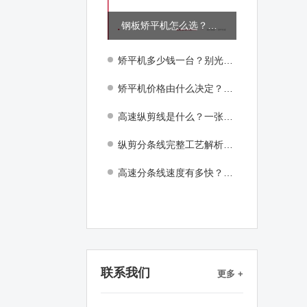
钢板矫平机怎么选？薄板厚板一篇讲清
矫平机多少钱一台？别光比价格，先搞清楚你需要什么。
矫平机价格由什么决定？精度、辊系、控制系统的差距到底在哪
高速纵剪线是什么？一张钢板怎么切成几十条窄带的
纵剪分条线完整工艺解析：从卷料到窄带，每一步都在做什么
高速分条线速度有多快？分条线每分钟 250 米是怎么做到的
联系我们
更多 +