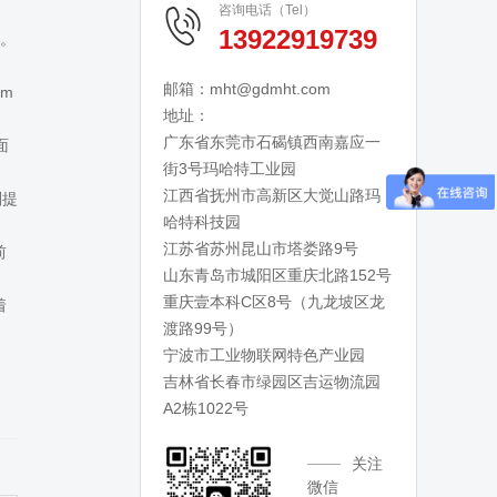
咨询电话（Tel）
13922919739
低。
邮箱：mht@gdmht.com
m
地址：
广东省东莞市石碣镇西南嘉应一
面
街3号玛哈特工业园
江西省抚州市高新区大觉山路玛
则提
哈特科技园
江苏省苏州昆山市塔娄路9号
前
山东青岛市城阳区重庆北路152号
重庆壹本科C区8号（九龙坡区龙
着
渡路99号）
宁波市工业物联网特色产业园
吉林省长春市绿园区吉运物流园
A2栋1022号
关注
微信