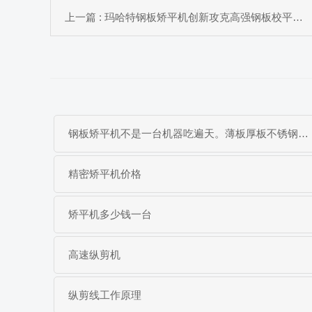
上一篇 : 玛哈特钢板矫平机创新攻克高强钢板校平难题
钢板矫平机不是一台机器吃遍天。薄板厚板不锈钢碳钢板，材料不同矫平方案完全不同。本文从工作原理到选型逻辑，帮你搞清楚什么钢板配什么矫平机
精密矫平机价格
矫平机多少钱一台
高速纵剪机
纵剪线工作原理