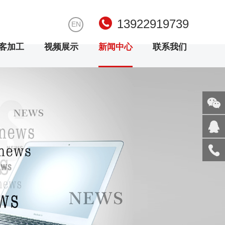
13922919739
EN
客加工
视频展示
新闻中心
联系我们
关注
微信
在线
客服
服务
热线
回到
顶部