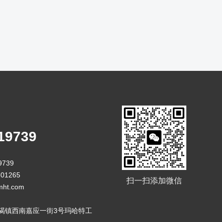
19739
9739
01265
扫一扫添加微信
ht.com
碣镇西南嘉应一街3号玛哈特工