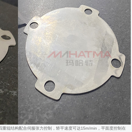
用四重辊结构配合伺服张力控制，矫平速度可达15m/min，平面度控制在