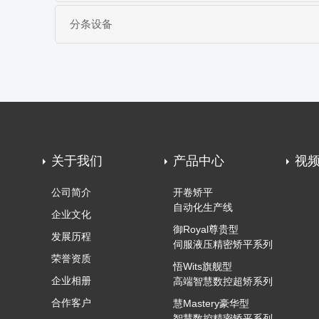
分条设备
关于我们
产品中心
视
公司简介
开卷矫平
自动化生产线
企业文化
御Royal尊贵型
发展历程
伺服液压精密矫平系列
荣誉资质
悟Wits旗舰型
企业相册
高端智慧数控超矫系列
合作客户
慧Mastery豪华型
智慧数控精密矫平系列