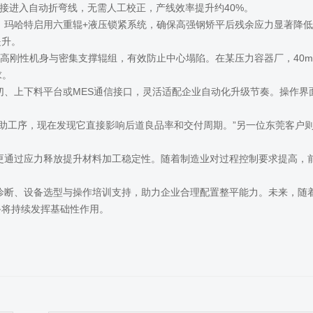
可直接进入自动折弯线，无需人工校正，产线效率提升约40%。
域，玛哈特启用六重辊+液压锁紧系统，确保高强钢矫平后残余应力显著降
提升。
用高刚性机身与密集支撑辊组，有效防止中心塌陷。在某压力容器厂，40m
要求。
切、上下料平台或MES通信接口，灵活适配企业自动化升级节奏。操作界
助工序，现在发现它直接影响后道良品率和交付周期。”另一位东莞客户
更通过应力释放提升材料加工稳定性。随着制造业对过程控制要求提高，
诊断、设备选型与操作培训支持，助力企业合理配置整平能力。未来，随
备将持续发挥基础性作用。