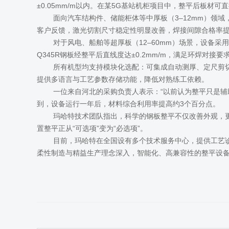
±0.05mm/m以内。在某5G基站机柜项目中，整平后板材
面向汽车结构件、储能柜体等中厚板（3–12mm）领
客户反馈，激光切割尺寸稳定性明显改善，焊接间隙合格率
对于风电、船舶等超厚板（12–60mm）场景，设备采
Q345R钢板经整平后直线度达±0.2mm/m，满足环焊对接
所有机型均支持模块化选配：可集成自动测厚、定尺剪
提供多语言与工艺参数存储功能，降低对熟练工依赖。
一位来自河北的采购负责人表示：“以前认为整平只是辅
到，设备运行一年后，材料综合利用率提高约3个百分点。
玛哈特技术团队指出，科学的钢板整平不仅改善外观，
置整平正从“可选项”变为“必选项”。
目前，玛哈特在全国设有多个技术服务中心，提供工艺
柔性制造与精益生产理念深入，智能化、高兼容性的整平设