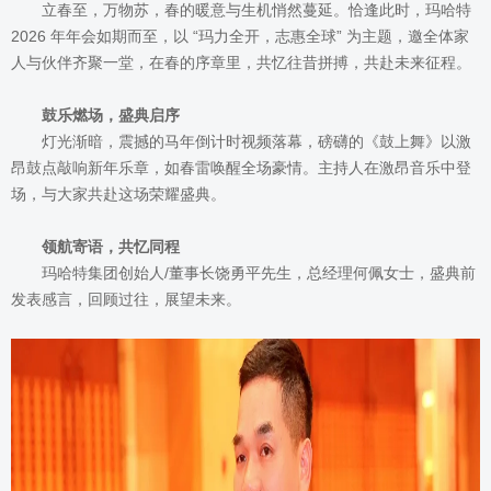
立春至，万物苏，春的暖意与生机悄然蔓延。恰逢此时，玛哈特
2026 年年会如期而至，以 “玛力全开，志惠全球” 为主题，邀全体家
人与伙伴齐聚一堂，在春的序章里，共忆往昔拼搏，共赴未来征程。
鼓乐燃场，盛典启序
灯光渐暗，震撼的马年倒计时视频落幕，磅礴的《鼓上舞》以激
昂鼓点敲响新年乐章，如春雷唤醒全场豪情。主持人在激昂音乐中登
场，与大家共赴这场荣耀盛典。
领航寄语，共忆同程
玛哈特集团创始人/董事长饶勇平先生，总经理何佩女士，盛典前
发表感言，回顾过往，展望未来。