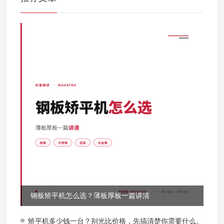
钢板矫平机怎么选？薄板厚板一篇讲清
矫平机多少钱一台？别光比价格，先搞清楚你需要什么。