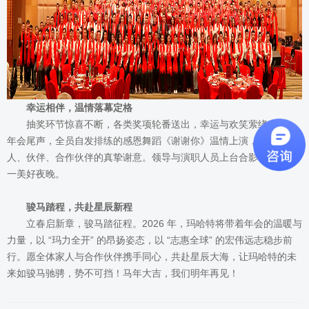
幸运相伴，温情落幕定格
抽奖环节惊喜不断，各类奖项轮番送出，幸运与欢笑萦绕全场。
年会尾声，全员自发排练的感恩舞蹈《谢谢你》温情上演，道出对家
人、伙伴、合作伙伴的真挚谢意。领导与演职人员上台合影，定格这
一美好夜晚。
骏马踏程，共赴星辰新程
立春启新章，骏马踏征程。2026 年，玛哈特将带着年会的温暖与
力量，以 “玛力全开” 的昂扬姿态，以 “志惠全球” 的宏伟远志稳步前
行。愿全体家人与合作伙伴携手同心，共赴星辰大海，让玛哈特的未
来如骏马驰骋，势不可挡！马年大吉，我们明年再见！