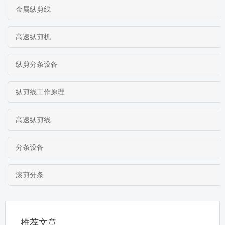
金属纵剪线
高速纵剪机
纵剪分条设备
纵剪线工作原理
高速纵剪线
分条设备
滚剪分条
推荐文章