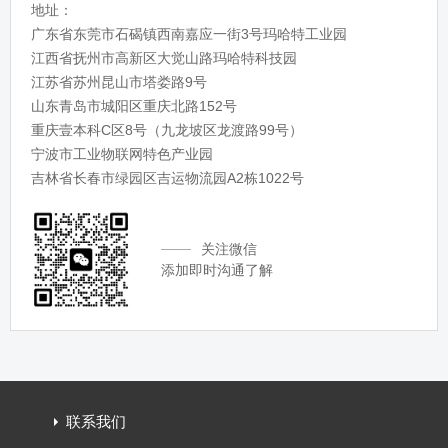
地址：
广东省东莞市石碣镇西南嘉应一街3号玛哈特工业园
江西省抚州市高新区大觉山路玛哈特科技园
江苏省苏州昆山市塔娄路9号
山东青岛市城阳区重庆北路152号
重庆壹本科C区8号（九龙坡区龙渡路99号）
宁波市工业物联网特色产业园
吉林省长春市绿园区吉运物流园A2栋1022号
关注微信
添加即时沟通了解
联系我们