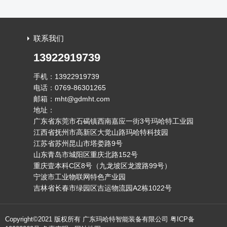
联系我们
13922919739
手机：13922919739
电话：0769-86301265
邮箱：mht@gdmht.com
地址：
广东省东莞市石碣镇西南嘉应一街3号玛哈特工业园
江西省抚州市高新区大觉山路玛哈特科技园
江苏省苏州昆山市塔娄路9号
山东青岛市城阳区重庆北路152号
重庆壹本科C区8号（九龙坡区龙渡路99号）
宁波市工业物联网特色产业园
吉林省长春市绿园区吉运物流园A2栋1022号
Copyright©2021 版权所有 广东玛哈特智能装备有限公司
粤ICP备