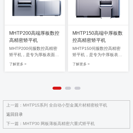
MHTP200高端厚板数控
MHTP150高端中厚板数
高精密矫平机
控高精密矫平机
MHTP200伺服数控高精密
MHTP150伺服数控高精密
矫平机，是专为厚板表面高
矫平机，是专为中厚板表面
要求设计的一款高端数控矫
高要求设计的一款高端数控
了解更多 >
了解更多 >
平机，该机型可兼顾8.0-30.
校平机，该机型可兼顾6.0-2
0厚度范围内金属材料校
5.0厚度范围内金属材料校
平，长时间工作可维持高精
平，长时间工作可维持高精
度水平，能适应制造业各类
度水平，能适应制造业各类
场景，密布式全支撑结构，
场景，密布式全支撑结构，
智能抽盒清洁系统快速轻松
智能抽盒清洁系统快速轻松
清洁维护。
清洁维护。
上一篇：
MHTP15系列 全自动小型金属片材精密校平机
返回目录
下一篇：
MHTP30 网板薄板高精密六重式矫平机