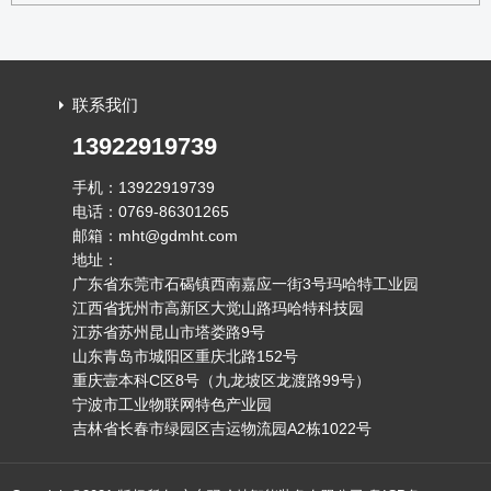
联系我们
13922919739
手机：13922919739
电话：0769-86301265
邮箱：mht@gdmht.com
地址：
广东省东莞市石碣镇西南嘉应一街3号玛哈特工业园
江西省抚州市高新区大觉山路玛哈特科技园
江苏省苏州昆山市塔娄路9号
山东青岛市城阳区重庆北路152号
重庆壹本科C区8号（九龙坡区龙渡路99号）
宁波市工业物联网特色产业园
吉林省长春市绿园区吉运物流园A2栋1022号