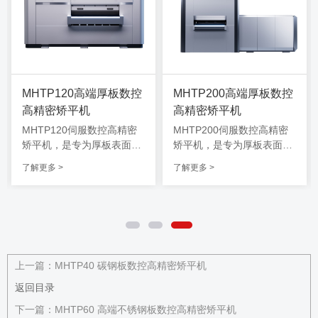
MHTP120高端厚板数控
MHTP200高端厚板数控
高精密矫平机
高精密矫平机
MHTP120伺服数控高精密
MHTP200伺服数控高精密
矫平机，是专为厚板表面高
矫平机，是专为厚板表面高
要求设计的一款高端数控矫
要求设计的一款高端数控矫
了解更多 >
了解更多 >
平机，该机型可兼顾4.0-16.
平机，该机型可兼顾8.0-30.
0厚度范围内金属材料校
0厚度范围内金属材料校
平，长时间工作可维持高精
平，长时间工作可维持高精
度水平，能适应制造业各类
度水平，能适应制造业各类
场景，密布式全支撑结构，
场景，密布式全支撑结构，
智能抽盒清洁系统快速轻松
智能抽盒清洁系统快速轻松
清洁维护。
清洁维护。
上一篇：
MHTP40 碳钢板数控高精密矫平机
返回目录
下一篇：
MHTP60 高端不锈钢板数控高精密矫平机