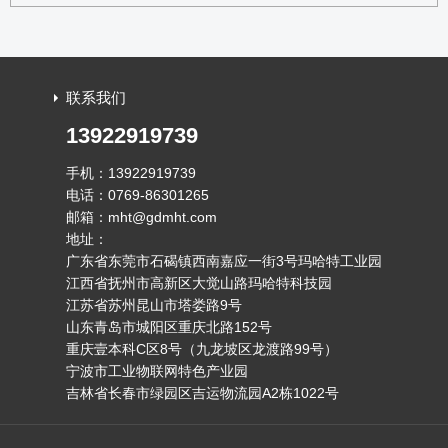
联系我们
13922919739
手机：13922919739
电话：0769-86301265
邮箱：mht@gdmht.com
地址：
广东省东莞市石碣镇西南嘉应一街3号玛哈特工业园
江西省抚州市高新区大觉山路玛哈特科技园
江苏省苏州昆山市塔娄路9号
山东青岛市城阳区重庆北路152号
重庆壹本科C区8号（九龙坡区龙渡路99号）
宁波市工业物联网特色产业园
吉林省长春市绿园区吉运物流园A2栋1022号