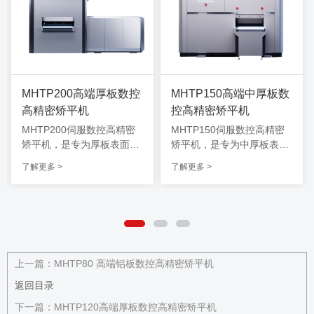
MHTP200高端厚板数控
MHTP150高端中厚板数
高精密矫平机
控高精密矫平机
MHTP200伺服数控高精密
MHTP150伺服数控高精密
矫平机，是专为厚板表面高
矫平机，是专为中厚板表面
要求设计的一款高端数控矫
高要求设计的一款高端数控
了解更多 >
了解更多 >
平机，该机型可兼顾8.0-30.
校平机，该机型可兼顾6.0-2
0厚度范围内金属材料校
5.0厚度范围内金属材料校
平，长时间工作可维持高精
平，长时间工作可维持高精
度水平，能适应制造业各类
度水平，能适应制造业各类
场景，密布式全支撑结构，
场景，密布式全支撑结构，
智能抽盒清洁系统快速轻松
智能抽盒清洁系统快速轻松
清洁维护。
清洁维护。
上一篇：
MHTP80 高端铝板数控高精密矫平机
返回目录
下一篇：
MHTP120高端厚板数控高精密矫平机