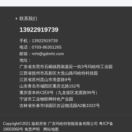
联系我们
13922919739
手机：13922919739
电话：0769-86301265
邮箱：mht@gdmht.com
地址：
广东省东莞市石碣镇西南嘉应一街3号玛哈特工业园
江西省抚州市高新区大觉山路玛哈特科技园
江苏省苏州昆山市塔娄路9号
山东青岛市城阳区重庆北路152号
重庆壹本科C区8号（九龙坡区龙渡路99号）
宁波市工业物联网特色产业园
吉林省长春市绿园区吉运物流园A2栋1022号
Copyright©2021 版权所有 广东玛哈特智能装备有限公司
粤ICP备
19003069号
免责声明
网站地图