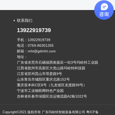
导致切割误差、多工序流转造成的...
联系我们
13922919739
手机：13922919739
电话：0769-86301265
邮箱：mht@gdmht.com
地址：
广东省东莞市石碣镇西南嘉应一街3号玛哈特工业园
江西省抚州市高新区大觉山路玛哈特科技园
江苏省苏州昆山市塔娄路9号
山东青岛市城阳区重庆北路152号
重庆壹本科C区8号（九龙坡区龙渡路99号）
宁波市工业物联网特色产业园
吉林省长春市绿园区吉运物流园A2栋1022号
Copyright©2021 版权所有 广东玛哈特智能装备有限公司
粤ICP备