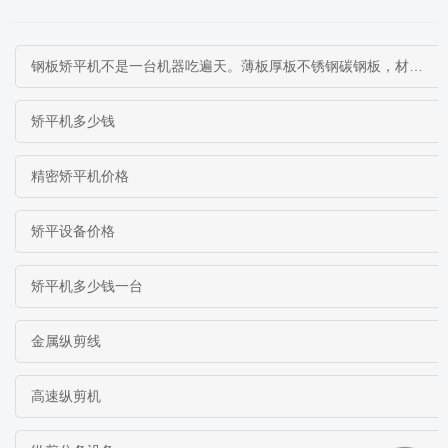
钢板矫平机不是一台机器吃遍天。薄板厚板不锈钢碳钢板，材料不同矫平方案完全不同。本文从工作原理到选型逻辑，帮你搞清楚什么钢板配什么矫平机
矫平机多少钱
精密矫平机价格
矫平设备价格
矫平机多少钱一台
金属纵剪线
高速纵剪机