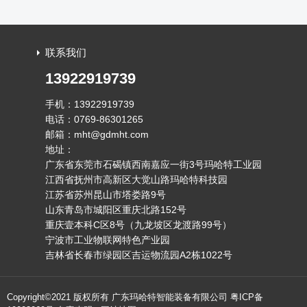
联系我们
13922919739
手机：13922919739
电话：0769-86301265
邮箱：mht@gdmht.com
地址：
广东省东莞市石碣镇西南嘉应一街3号玛哈特工业园
江西省抚州市高新区大觉山路玛哈特科技园
江苏省苏州昆山市塔娄路9号
山东青岛市城阳区重庆北路152号
重庆壹本科C区8号（九龙坡区龙渡路99号）
宁波市工业物联网特色产业园
吉林省长春市绿园区吉运物流园A2栋1022号
Copyright©2021 版权所有 广东玛哈特智能装备有限公司
粤ICP备