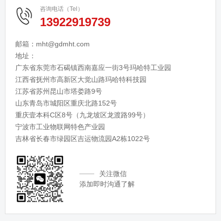
咨询电话（Tel）
13922919739
邮箱：mht@gdmht.com
地址：
广东省东莞市石碣镇西南嘉应一街3号玛哈特工业园
江西省抚州市高新区大觉山路玛哈特科技园
江苏省苏州昆山市塔娄路9号
山东青岛市城阳区重庆北路152号
重庆壹本科C区8号（九龙坡区龙渡路99号）
宁波市工业物联网特色产业园
吉林省长春市绿园区吉运物流园A2栋1022号
关注微信
添加即时沟通了解