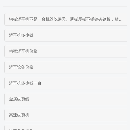
钢板矫平机不是一台机器吃遍天。薄板厚板不锈钢碳钢板，材料不同矫平方案完全不同。本文从工作原理到选型逻辑，帮你搞清楚什么钢板配什么矫平机
矫平机多少钱
精密矫平机价格
矫平设备价格
矫平机多少钱一台
金属纵剪线
高速纵剪机