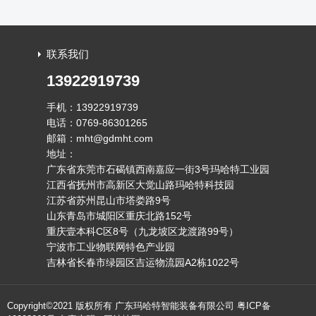
联系我们
13922919739
手机：13922919739
电话：0769-86301265
邮箱：mht@gdmht.com
地址：
广东省东莞市石碣镇西南嘉应一街3号玛哈特工业园
江西省抚州市高新区大觉山路玛哈特科技园
江苏省苏州昆山市塔娄路9号
山东青岛市城阳区重庆北路152号
重庆壹本科C区8号（九龙坡区龙渡路99号）
宁波市工业物联网特色产业园
吉林省长春市绿园区吉运物流园A2栋1022号
Copyright©2021 版权所有 广东玛哈特智能装备有限公司
粤ICP备