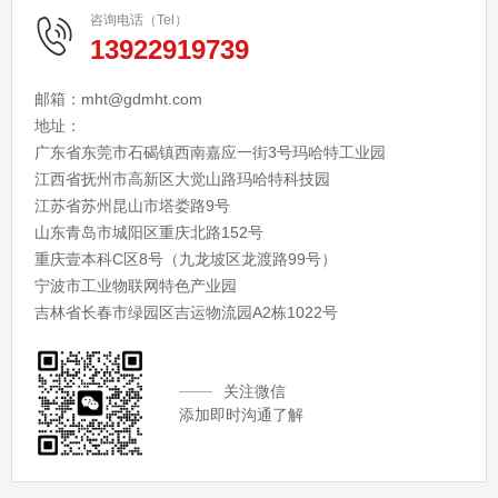
咨询电话（Tel）
13922919739
邮箱：mht@gdmht.com
地址：
广东省东莞市石碣镇西南嘉应一街3号玛哈特工业园
江西省抚州市高新区大觉山路玛哈特科技园
江苏省苏州昆山市塔娄路9号
山东青岛市城阳区重庆北路152号
重庆壹本科C区8号（九龙坡区龙渡路99号）
宁波市工业物联网特色产业园
吉林省长春市绿园区吉运物流园A2栋1022号
关注微信
添加即时沟通了解