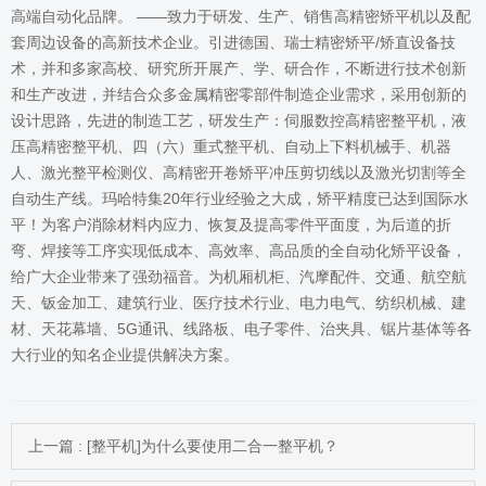
高端自动化品牌。 ——致力于研发、生产、销售高精密矫平机以及配
套周边设备的高新技术企业。引进德国、瑞士精密矫平/矫直设备技
术，并和多家高校、研究所开展产、学、研合作，不断进行技术创新
和生产改进，并结合众多金属精密零部件制造企业需求，采用创新的
设计思路，先进的制造工艺，研发生产：伺服数控高精密整平机，液
压高精密整平机、四（六）重式整平机、自动上下料机械手、机器
人、激光整平检测仪、高精密开卷矫平冲压剪切线以及激光切割等全
自动生产线。玛哈特集20年行业经验之大成，矫平精度已达到国际水
平！为客户消除材料内应力、恢复及提高零件平面度，为后道的折
弯、焊接等工序实现低成本、高效率、高品质的全自动化矫平设备，
给广大企业带来了强劲福音。为机厢机柜、汽摩配件、交通、航空航
天、钣金加工、建筑行业、医疗技术行业、电力电气、纺织机械、建
材、天花幕墙、5G通讯、线路板、电子零件、治夹具、锯片基体等各
大行业的知名企业提供解决方案。
上一篇 : [整平机]为什么要使用二合一整平机？