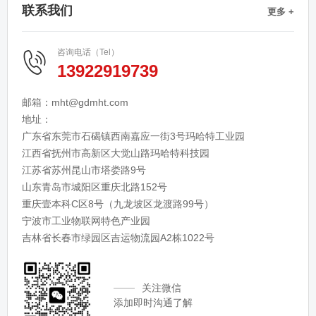
联系我们
更多 +
咨询电话（Tel）
13922919739
邮箱：mht@gdmht.com
地址：
广东省东莞市石碣镇西南嘉应一街3号玛哈特工业园
江西省抚州市高新区大觉山路玛哈特科技园
江苏省苏州昆山市塔娄路9号
山东青岛市城阳区重庆北路152号
重庆壹本科C区8号（九龙坡区龙渡路99号）
宁波市工业物联网特色产业园
吉林省长春市绿园区吉运物流园A2栋1022号
关注微信
添加即时沟通了解