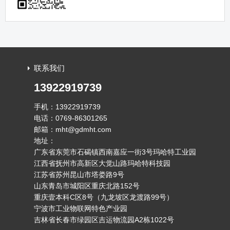
联系我们
13922919739
手机：13922919739
电话：0769-86301265
邮箱：mht@gdmht.com
地址：
广东省东莞市石碣镇西南嘉应一街3号玛哈特工业园
江西省抚州市高新区大觉山路玛哈特科技园
江苏省苏州昆山市塔娄路9号
山东青岛市城阳区重庆北路152号
重庆壹本科C区8号（九龙坡区龙渡路99号）
宁波市工业物联网特色产业园
吉林省长春市绿园区吉运物流园A2栋1022号