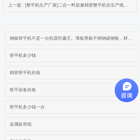
上一篇 : [整平机生产厂家]二合一料架兼精密整平机在生产线中的优势
钢板矫平机不是一台机器吃遍天。薄板厚板不锈钢碳钢板，材料不同矫平方案完全不同。本文从工作原理到选型逻辑，帮你搞清楚什么钢板配什么矫平机
矫平机多少钱
精密矫平机价格
矫平设备价格
矫平机多少钱一台
金属纵剪线