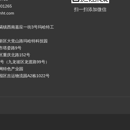
01265
扫一扫添加微信
ht.com
碣镇西南嘉应一街3号玛哈特工
新区大觉山路玛哈特科技园
市塔娄路9号
区重庆北路152号
8号（九龙坡区龙渡路99号）
网特色产业园
区吉运物流园A2栋1022号