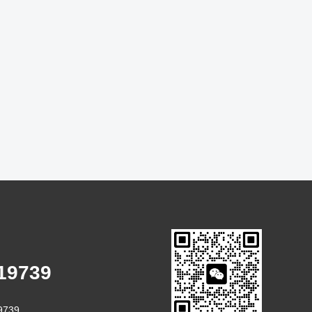
19739
9739