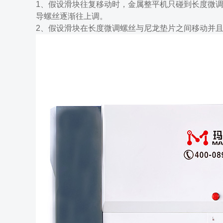
1、假设滑块往复移动时，金属整平机只碰到长度微
导螺丝逐渐往上调。
2、假设滑块在长度微调螺丝与尼龙垫片之间移动并