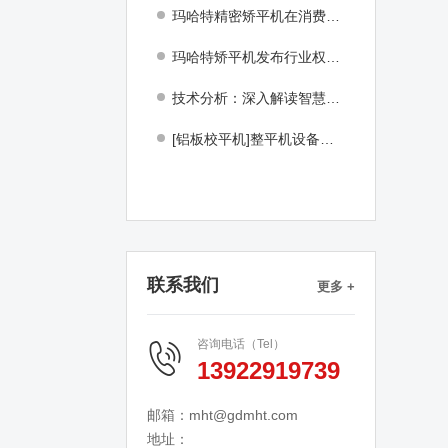
引
玛哈特精密矫平机在消费电子制造行业的应用解决方案
玛哈特矫平机发布行业权威《2024智慧超矫技术白皮书》
技术分析：深入解读智慧超矫平技术的关键因素和技术创新
[铝板校平机]整平机设备制造技术优势！
联系我们
更多 +
咨询电话（Tel）
13922919739
邮箱：mht@gdmht.com
地址：