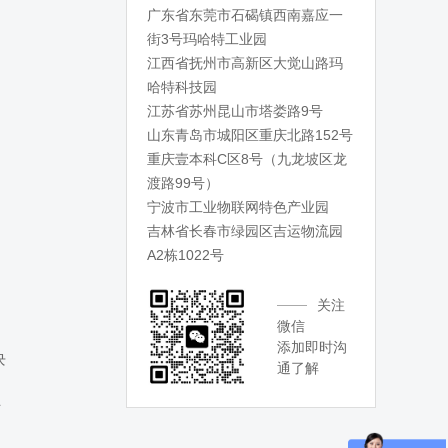
广东省东莞市石碣镇西南嘉应一
街3号玛哈特工业园
江西省抚州市高新区大觉山路玛
哈特科技园
江苏省苏州昆山市塔娄路9号
山东青岛市城阳区重庆北路152号
重庆壹本科C区8号（九龙坡区龙
渡路99号）
宁波市工业物联网特色产业园
吉林省长春市绿园区吉运物流园
A2栋1022号
关注
微信
添加即时沟
块
通了解
转