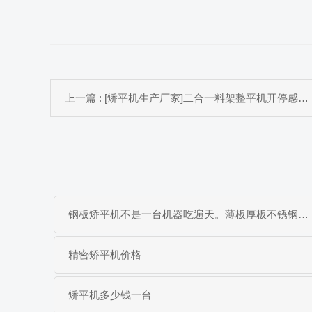
上一篇 : [矫平机生产厂家]二合一料架整平机开停感应开关故障解决办法
钢板矫平机不是一台机器吃遍天。薄板厚板不锈钢碳钢板，材料不同矫平方案完全不同。本文从工作原理到选型逻辑，帮你搞清楚什么钢板配什么矫平机
精密矫平机价格
矫平机多少钱一台