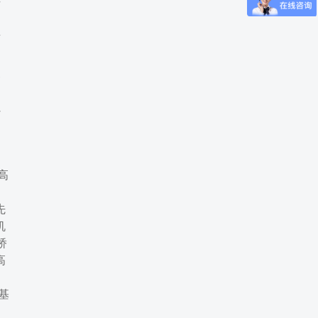
方
有
复
螺
、
高
先
机
矫
高
基