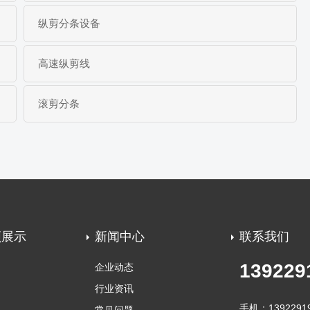
纵剪分条设备
高速纵剪线
滚剪分条
频展示
新闻中心
联系我们
139229
企业动态
行业资讯
手机：1392291