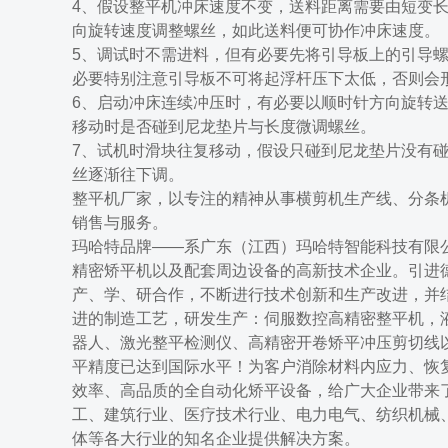
4、假设整平机冲床速度不变，送料距离需要由短变
向旋转速度调整螺丝，如此送料便可协作冲床速度。
5、调试时不需进料，但有必要先将引导板上的引导
必要特别注意引导板不可将起浮杆压下太低，否则会
6、启动冲床连续冲压时，有必要以顺时针方向旋转
移动时是否碰到尼龙垫片与长度微调螺丝。
7、试机时滑块往复移动，假设只碰到尼龙垫片没有
丝逐渐往下调。
整平机厂家，以专注的精神从事横剪机生产线、分条
销售与服务。
玛哈特品牌——系广东（江西）玛哈特智能科技有限
精密矫平机以及配套周边设备的高新技术企业。引进
产、学、研合作，不断进行技术创新和生产改进，并
进的制造工艺，研发生产：伺服数控高精密整平机，
器人、激光整平检测仪、高精密开卷矫平冲压剪切线
平精度已达到国际水平！为客户消除材料内应力、恢
效率、高品质的全自动化矫平设备，给广大企业带来
工、建筑行业、医疗技术行业、电力电气、纺织机械
体等各大行业的知名企业提供解决方案。