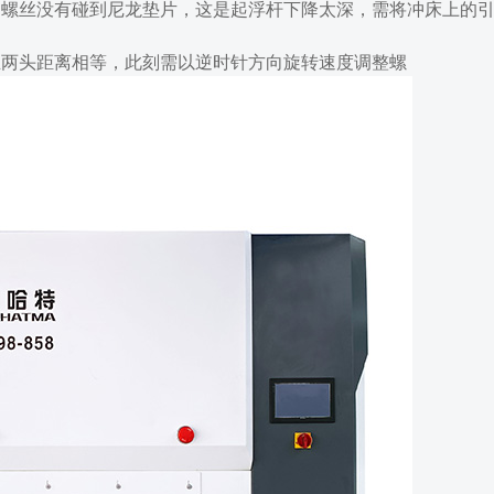
调螺丝没有碰到尼龙垫片，这是起浮杆下降太深，需将冲床上的
且两头距离相等，此刻需以逆时针方向旋转速度调整螺