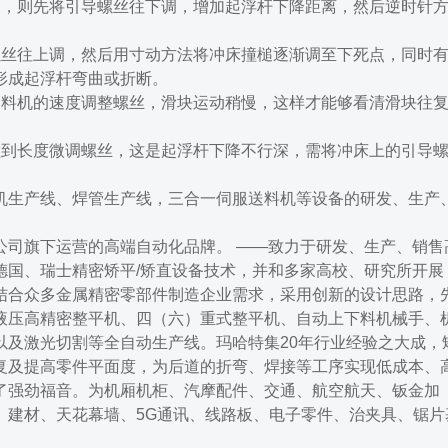
长，则先将引导螺丝往下调，增加起浮杆下降距离，然后逆时针
螺丝往上调，然后用寸动方法将冲床撞槌逐渐调至下死点，同时
形成起浮杆弯曲或折断。
送料机的速度调整螺丝，滑块运动稍慢，这样才能够看清滑块往
碰到长度微调螺丝，这是起浮杆下降不行深，需将冲床上的引导
机生产线、焊管生产线，三合一伺服送料机等设备的研发、生产
公司旗下运营的高端自动化品牌。 ——致力于研发、生产、销售
德国、瑞士精密矫平/矫直设备技术，并和多家高校、研究所开展
结合众多金属精密零部件制造企业需求，采用创新的设计思路，
液压高精密整平机、四（六）重式整平机、自动上下料机械手、
以及激光切割等全自动生产线。玛哈特集20年行业经验之大成，
复及提高零件平面度，为后道的折弯、焊接等工序实现低成本、
了强劲福音。为机厢机柜、汽摩配件、交通、航空航天、钣金加
、建材、天花幕墙、5G通讯、线路板、电子零件、治夹具、锯片