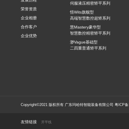
发展历程
伺服液压精密矫平系列
荣誉资质
悟Wits旗舰型
企业相册
高端智慧数控超矫系列
合作客户
慧Mastery豪华型
智慧数控精密矫平系列
企业优势
渺Vague基础型
二四重普通矫平系列
Copyright©2021 版权所有 广东玛哈特智能装备有限公司
粤ICP备
友情链接
开平线