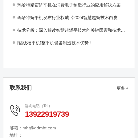
玛哈特精密矫平机在消费电子制造行业的应用解决方案
玛哈特矫平机发布行业权威《2024智慧超矫技术白皮书》
技术分析：深入解读智慧超矫平技术的关键因素和技术创新
[铝板校平机]整平机设备制造技术优势！
联系我们
更多 +
咨询电话（Tel）
13922919739
邮箱：mht@gdmht.com
地址：