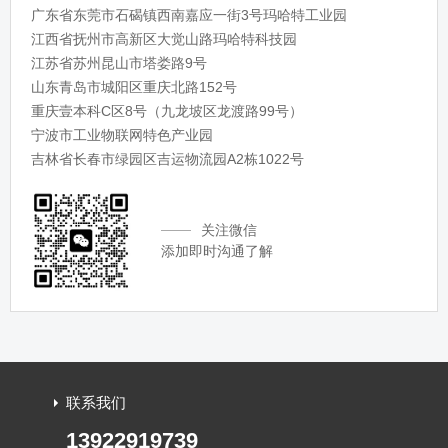
广东省东莞市石碣镇西南嘉应一街3号玛哈特工业园
江西省抚州市高新区大觉山路玛哈特科技园
江苏省苏州昆山市塔娄路9号
山东青岛市城阳区重庆北路152号
重庆壹本科C区8号（九龙坡区龙渡路99号）
宁波市工业物联网特色产业园
吉林省长春市绿园区吉运物流园A2栋1022号
关注微信
添加即时沟通了解
联系我们
13922919739