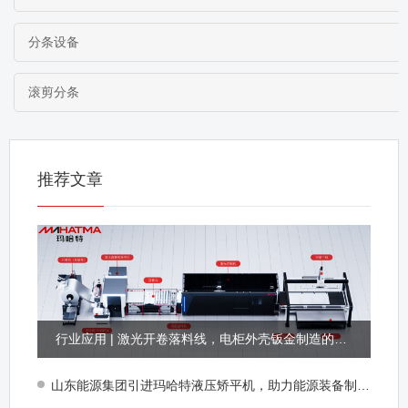
分条设备
滚剪分条
推荐文章
行业应用 | 激光开卷落料线，电柜外壳钣金制造的产能怪兽
山东能源集团引进玛哈特液压矫平机，助力能源装备制造再升级！